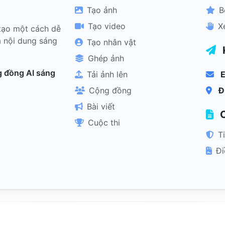
Tạo ảnh
B
Tạo video
X
tạo một cách dễ
à nội dung sáng
Tạo nhân vật
K
Ghép ảnh
 đồng AI sáng
Tải ảnh lên
E
Cộng đồng
Đ
Bài viết
C
Cuộc thi
T
Đi